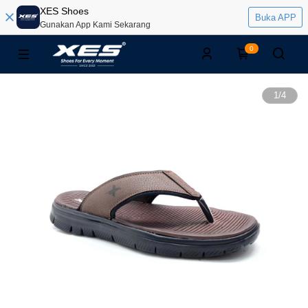
XES Shoes
Buka APP
Gunakan App Kami Sekarang
0
1
/
4