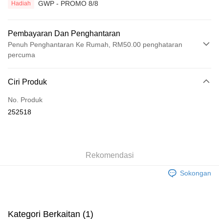
GWP - PROMO 8/8
Hadiah
Pembayaran Dan Penghantaran
Penuh Penghantaran Ke Rumah, RM50.00 penghataran
percuma
Kaedah Pembayaran
Ciri Produk
Kad Kredit
No. Produk
Perbankan atas talian
252518
Deskripsi
Hanya menyokong Maybank, CIMB Bank, Public Bank, RHB Bank, Hong
Touch 'n Go
Leong Bank, Bank Islam, AmBank, BSN Bank.
Boost
Rekomendasi
GrabPay
Sokongan
Pilihan Penghantaran
Rumah penghantaran
Kadar Penghantaran
Kategori Berkaitan (1)