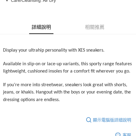
Care/Cleansing: Air Dry
宅配
每筆RM7.00，滿RM50.00(含以上)免運費
詳細說明
相關推薦
Display your ultrahip personality with XES sneakers.
Available in slip-on or lace-up variants, this sporty range features
lightweight, cushioned insoles for a comfort fit wherever you go.
If you’re more into streetwear, sneakers look great with shorts,
jeans, or khakis. Hangout with the boys or your evening date, the
dressing options are endless.
顯示電腦版詳細說明
客服