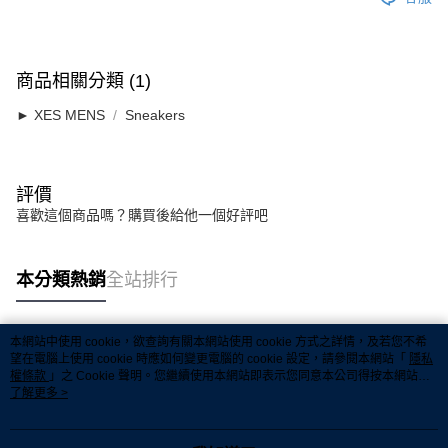
商品相關分類 (1)
► XES MENS
Sneakers
評價
喜歡這個商品嗎？購買後給他一個好評吧
本分類熱銷
全站排行
本網站中使用 cookie，欲查詢有關本網站使用 cookie 方式之詳情，及若您不希
熱門標籤
望在電腦上使用 cookie 時應如何變更電腦的 cookie 設定，請參閱本網站「
隱私
權條款
」之 Cookie 聲明。您繼續使用本網站即表示您同意本公司得按本網站使
用條款之 Cookie 聲明使用 cookie。
了解更多 >
熱銷排行
最新商品
人氣推薦