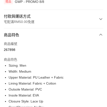
GWP - PROMO 8/8
贈品
付款與運送方式
宅配滿RM50.00免運
付款方式
商品特色
信用卡一次付清
商品編號
網路銀行
267898
相關說明
僅支援 Maybank、 CIMB Bank、Public Bank、RHB Bank、Hong Leong
商品特色
Touch 'n Go
Bank、Bank Islam、AmBank、BSN Bank
Sizing: Men
Boost
Width: Medium
Upper Material: PU Leather + Fabric
GrabPay
Lining Material: Fabric + Cotton
Outsole Material: PVC
運送方式
Insole Material: EVA
宅配
查看運費
Closure Style: Lace Up
宅配