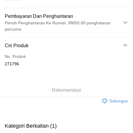
Pembayaran Dan Penghantaran
Penuh Penghantaran Ke Rumah, RM50.00 penghataran
percuma
Kaedah Pembayaran
Ciri Produk
Kad Kredit
No. Produk
Perbankan atas talian
271796
Deskripsi
Hanya menyokong Maybank, CIMB Bank, Public Bank, RHB Bank, Hong
Touch 'n Go
Leong Bank, Bank Islam, AmBank, BSN Bank.
Boost
Rekomendasi
GrabPay
Sokongan
Pilihan Penghantaran
Rumah penghantaran
Kadar Penghantaran
Kategori Berkaitan (1)
Rumah penghantaran