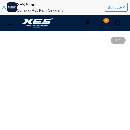
XES Shoes
Buka APP
Gunakan App Kami Sekarang
0
1
/
4