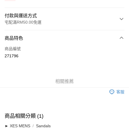
付款與運送方式
宅配滿RM50.00免運
付款方式
商品特色
信用卡一次付清
商品編號
網路銀行
271796
相關說明
僅支援 Maybank、 CIMB Bank、Public Bank、RHB Bank、Hong Leong
Touch 'n Go
Bank、Bank Islam、AmBank、BSN Bank
Boost
相關推薦
GrabPay
客服
運送方式
宅配
查看運費
商品相關分類 (1)
宅配
► XES MENS
Sandals