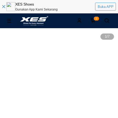
XES Shoes
Buka APP
Gunakan App Kami Sekarang
0
1
/
7