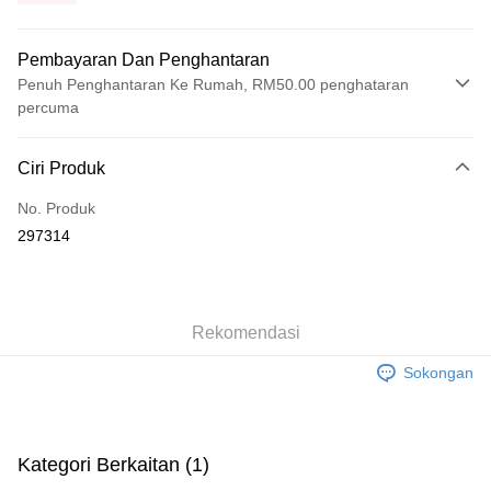
Pembayaran Dan Penghantaran
Penuh Penghantaran Ke Rumah, RM50.00 penghataran
percuma
Kaedah Pembayaran
Ciri Produk
Kad Kredit
No. Produk
Perbankan atas talian
297314
Deskripsi
Hanya menyokong Maybank, CIMB Bank, Public Bank, RHB Bank, Hong
Touch 'n Go
Leong Bank, Bank Islam, AmBank, BSN Bank.
Boost
Rekomendasi
GrabPay
Sokongan
Pilihan Penghantaran
Rumah penghantaran
Kadar Penghantaran
Kategori Berkaitan (1)
Rumah penghantaran