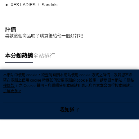
宅配
► XES LADIES
Sandals
宅配
每筆RM7.00，滿RM50.00(含以上)免運費
評價
喜歡這個商品嗎？購買後給他一個好評吧
本分類熱銷
全站排行
本網站中使用 cookie，欲查詢有關本網站使用 cookie 方式之詳情，及若您不希
熱門標籤
望在電腦上使用 cookie 時應如何變更電腦的 cookie 設定，請參閱本網站「
隱私
權條款
」之 Cookie 聲明。您繼續使用本網站即表示您同意本公司得按本網站使
用條款之 Cookie 聲明使用 cookie。
了解更多 >
熱銷排行
最新商品
人氣推薦
我知道了