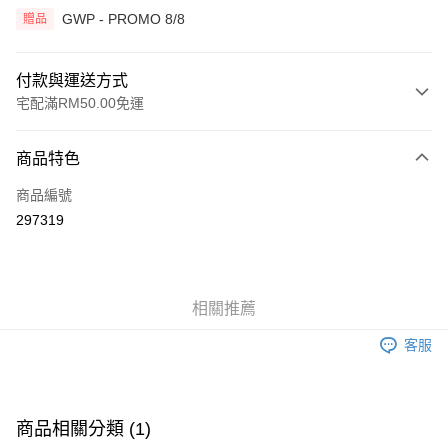
GWP - PROMO 8/8
贈品
付款與運送方式
宅配滿RM50.00免運
付款方式
商品特色
信用卡一次付清
商品編號
網路銀行
297319
相關說明
僅支援 Maybank、 CIMB Bank、Public Bank、RHB Bank、Hong Leong
Touch 'n Go
Bank、Bank Islam、AmBank、BSN Bank
Boost
相關推薦
GrabPay
客服
運送方式
宅配
查看運費
商品相關分類 (1)