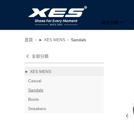
商品分類
首頁
► XES MENS
Sandals
全部分類
► XES MENS
Casual
Sandals
Boots
Sneakers