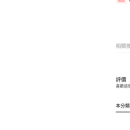
贈品
相關
評價
喜歡這
本分類