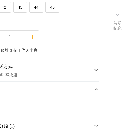
42
43
44
45
清除
紀錄
預計 3 個工作天出貨
送方式
0.00免運
次付清
ank、 CIMB Bank、Public Bank、RHB Bank、Hong Leong
類 (1)
Go
k Islam、AmBank、BSN Bank