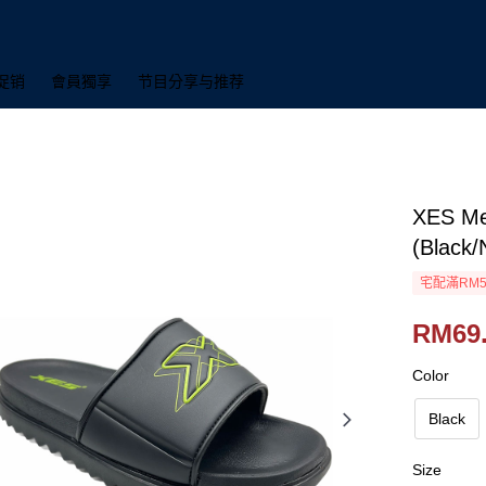
促销
會員獨享
节目分享与推荐
XES Me
(Black/
宅配滿RM5
RM69
Color
Black
Size