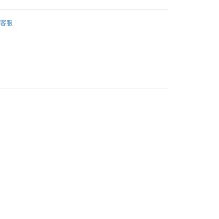
ENS
Sandals
客服
查看運費
00，滿RM50.00(含以上)免運費