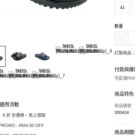
41
數量
訂製商品：
付款與運
宅配滿RM5
付款方式
商品特色
適用活動
信用卡一
商品編號
300434
8 折 折價券，馬上領取
網路銀行
相關說明
PROMO - RM4.00 OFF
僅支援 Mayb
商品相關分
Touch 'n 
Bank、Ban