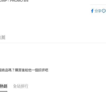
GWP - PROMO 8/8
► XES M
Boost
分享
GrabPay
運送方式
推薦
宅配
宅配
宅配
每筆RM7.
個商品嗎？購買後給他一個好評吧
熱銷
全站排行