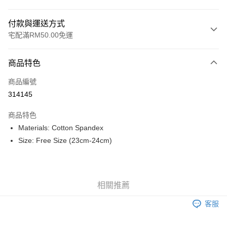
付款與運送方式
宅配滿RM50.00免運
付款方式
商品特色
信用卡一次付清
商品編號
網路銀行
314145
相關說明
僅支援 Maybank、 CIMB Bank、Public Bank、RHB Bank、Hong Leong
商品特色
Touch 'n Go
Bank、Bank Islam、AmBank、BSN Bank
Materials: Cotton Spandex
Boost
Size: Free Size (23cm-24cm)
GrabPay
運送方式
相關推薦
宅配
查看運費
客服
宅配