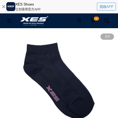
XES Shoes
開啟APP
立刻使用官方APP
0
1
/
3