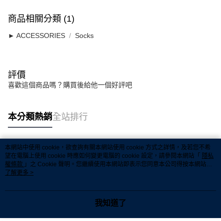
宅配
每筆RM7.00，滿RM50.00(含以上)免運費
商品相關分類 (1)
► ACCESSORIES
Socks
評價
喜歡這個商品嗎？購買後給他一個好評吧
本分類熱銷
全站排行
本網站中使用 cookie，欲查詢有關本網站使用 cookie 方式之詳情，及若您不希
熱門標籤
望在電腦上使用 cookie 時應如何變更電腦的 cookie 設定，請參閱本網站「
隱私
權條款
」之 Cookie 聲明。您繼續使用本網站即表示您同意本公司得按本網站使
用條款之 Cookie 聲明使用 cookie。
了解更多 >
熱銷排行
最新商品
人氣推薦
我知道了