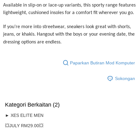
Rumah penghantaran
Kadar Penghantaran
Available in slip-on or lace-up variants, this sporty range features
Rumah penghantaran
lightweight, cushioned insoles for a comfort fit wherever you go.
Rumah penghantaran
If you’re more into streetwear, sneakers look great with shorts,
RM7.00/pesanan | Penghantaran percuma untuk pesanan
jeans, or khakis. Hangout with the boys or your evening date, the
RM50.00 atau lebih
dressing options are endless.
Paparkan Butiran Mod Komputer
Sokongan
Kategori Berkaitan (2)
► XES ELITE MEN
💥JULY RM29.00💥