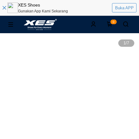
XES Shoes
Buka APP
Gunakan App Kami Sekarang
0
1
/
7