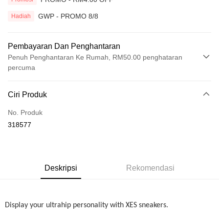
GWP - PROMO 8/8
Hadiah
Pembayaran Dan Penghantaran
Penuh Penghantaran Ke Rumah, RM50.00 penghataran
percuma
Kaedah Pembayaran
Ciri Produk
Kad Kredit
No. Produk
Perbankan atas talian
318577
Deskripsi
Hanya menyokong Maybank, CIMB Bank, Public Bank, RHB Bank, Hong
Touch 'n Go
Leong Bank, Bank Islam, AmBank, BSN Bank.
Boost
Deskripsi
Rekomendasi
GrabPay
Display your ultrahip personality with XES sneakers.
Pilihan Penghantaran