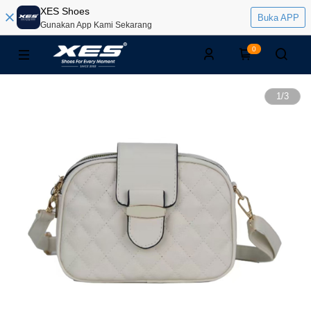
XES Shoes
Buka APP
Gunakan App Kami Sekarang
0
1
/
3