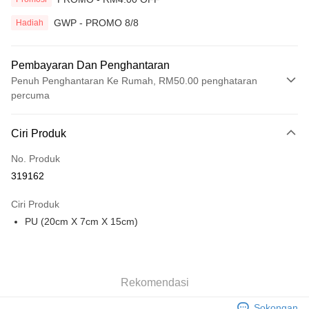
GWP - PROMO 8/8
Hadiah
Pembayaran Dan Penghantaran
Penuh Penghantaran Ke Rumah, RM50.00 penghataran
percuma
Kaedah Pembayaran
Ciri Produk
Kad Kredit
No. Produk
Perbankan atas talian
319162
Deskripsi
Hanya menyokong Maybank, CIMB Bank, Public Bank, RHB Bank, Hong
Ciri Produk
Touch 'n Go
Leong Bank, Bank Islam, AmBank, BSN Bank.
PU (20cm X 7cm X 15cm)
Boost
GrabPay
Rekomendasi
Pilihan Penghantaran
Sokongan