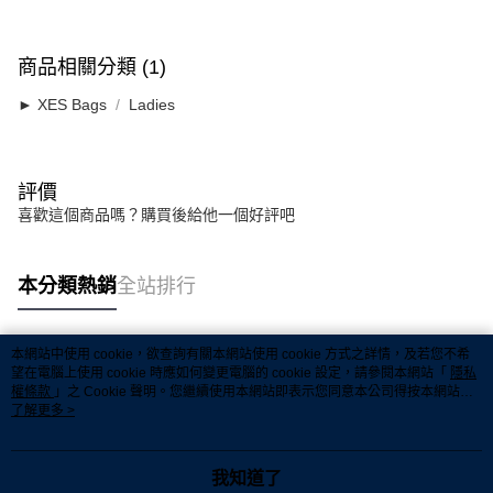
宅配
宅配
商品相關分類 (1)
每筆RM7.00，滿RM50.00(含以上)免運費
► XES Bags
Ladies
評價
喜歡這個商品嗎？購買後給他一個好評吧
本分類熱銷
全站排行
本網站中使用 cookie，欲查詢有關本網站使用 cookie 方式之詳情，及若您不希
熱門標籤
望在電腦上使用 cookie 時應如何變更電腦的 cookie 設定，請參閱本網站「
隱私
權條款
」之 Cookie 聲明。您繼續使用本網站即表示您同意本公司得按本網站使
用條款之 Cookie 聲明使用 cookie。
了解更多 >
熱銷排行
最新商品
人氣推薦
我知道了