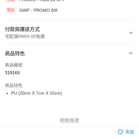
GWP - PROMO 8/8
贈品
付款與運送方式
宅配滿RM50.00免運
付款方式
商品特色
信用卡一次付清
商品編號
網路銀行
319165
相關說明
僅支援 Maybank、 CIMB Bank、Public Bank、RHB Bank、Hong Leong
商品特色
Touch 'n Go
Bank、Bank Islam、AmBank、BSN Bank
PU (20cm X 7cm X 15cm)
Boost
GrabPay
相關推薦
運送方式
客服
宅配
查看運費