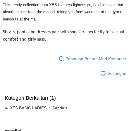
Rumah penghantaran
Kadar Penghantaran
This trendy collection from XES features lightweight, flexible soles that
Rumah penghantaran
absorb impact from the ground, taking you from workouts at the gym to
hangouts at the mall.
Rumah penghantaran
RM7.00/pesanan | Penghantaran percuma untuk pesanan
Shorts, pants and dresses pair with sneakers perfectly for casual
RM50.00 atau lebih
comfort and girly sass.
Paparkan Butiran Mod Komputer
Sokongan
Kategori Berkaitan (1)
► XES BASIC LADIES
Sandals