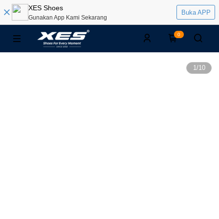
XES Shoes
Buka APP
Gunakan App Kami Sekarang
0
1
/
10