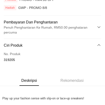
GWP - PROMO 8/8
Hadiah
Pembayaran Dan Penghantaran
Penuh Penghantaran Ke Rumah, RM50.00 penghataran
percuma
Kaedah Pembayaran
Ciri Produk
Kad Kredit
No. Produk
Perbankan atas talian
319205
Deskripsi
Hanya menyokong Maybank, CIMB Bank, Public Bank, RHB Bank, Hong
Touch 'n Go
Leong Bank, Bank Islam, AmBank, BSN Bank.
Boost
Deskripsi
Rekomendasi
GrabPay
Play up your fashion sense with slip-on or lace-up sneakers!
Pilihan Penghantaran