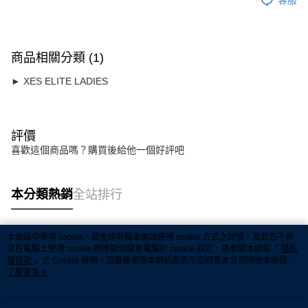
商品相關分類 (1)
► XES ELITE LADIES
評價
喜歡這個商品嗎？購買後給他一個好評吧
本分類熱銷
全站排行
本網站中使用 cookie，欲查詢有關本網站使用 cookie 方式之詳情，及若您不希
熱門標籤
望在電腦上使用 cookie 時應如何變更電腦的 cookie 設定，請參閱本網站「
隱私
權條款
」之 Cookie 聲明。您繼續使用本網站即表示您同意本公司得按本網站使
用條款之 Cookie 聲明使用 cookie。
了解更多 >
熱銷排行
最新商品
人氣推薦