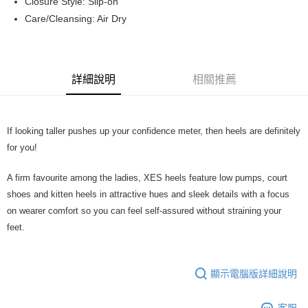
Closure Style: Slip-on
宅配
Care/Cleansing: Air Dry
宅配
每筆RM7.00，滿RM50.00(含以上)免運費
詳細說明
相關推薦
If looking taller pushes up your confidence meter, then heels are definitely
for you!
A firm favourite among the ladies, XES heels feature low pumps, court
shoes and kitten heels in attractive hues and sleek details with a focus
on wearer comfort so you can feel self-assured without straining your
feet.
顯示電腦版詳細說明
客服