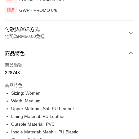
GWP - PROMO 8/8
贈品
付款與運送方式
宅配滿RM50.00免運
付款方式
商品特色
信用卡一次付清
商品編號
網路銀行
328748
相關說明
僅支援 Maybank、 CIMB Bank、Public Bank、RHB Bank、Hong Leong
商品特色
Touch 'n Go
Bank、Bank Islam、AmBank、BSN Bank
Sizing: Women
Boost
Width: Medium
Upper Material: Soft PU Leather
GrabPay
Lining Material: PU Leather
Outsole Material: PVC
運送方式
Insole Material: Mesh + PU Elastic
宅配
查看運費