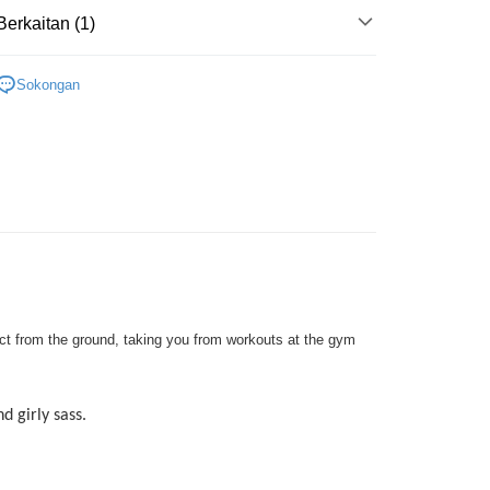
yokong Maybank, CIMB Bank, Public Bank, RHB Bank, Hong
Go
Berkaitan (1)
k, Bank Islam, AmBank, BSN Bank.
ITE LADIES
Sokongan
Penghantaran
nghantaran
Kadar Penghantaran
nghantaran
nghantaran
sanan | Penghantaran percuma untuk pesanan
tau lebih
pact from the ground, taking you from workouts at the gym
d girly sass.