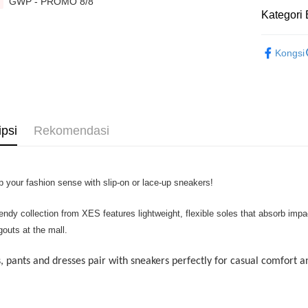
GWP - PROMO 8/8
Hanya men
Touch 'n 
Kategori 
Leong Ban
Boost
► XES EL
Kongsi
GrabPay
Pilihan 
ipsi
Rekomendasi
Rumah pe
Rumah pe
Rumah pe
p your fashion sense with slip-on or lace-up sneakers!
RM7.00/pe
RM50.00 a
rendy collection from XES features lightweight, flexible soles that absorb im
gouts at the mall.
, pants and dresses pair with sneakers perfectly for casual comfort an