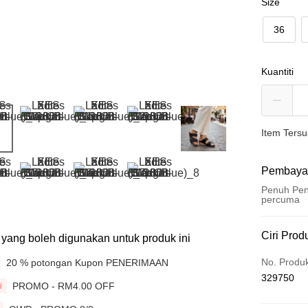
Size
36
Kuantiti
Item Ters
Pembaya
Penuh Pen
percuma
Kaedah 
Ciri Prod
ti yang boleh digunakan untuk produk ini
Kad Kredit
No. Produ
20 % potongan Kupon PENERIMAAN
329750
Perbankan 
PROMO - RM4.00 OFF
i
Deskripsi