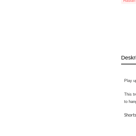
Hadiah
Deskr
Play u
This t
to han
Shorts