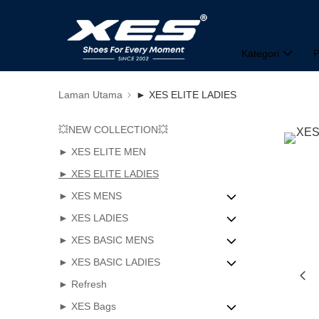
Kategori
P
Laman Utama
► XES ELITE LADIES
💥NEW COLLECTION💥
► XES ELITE MEN
► XES ELITE LADIES
► XES MENS
► XES LADIES
Casual
► XES BASIC MENS
Sandals
Flats
► XES BASIC LADIES
Boots
Heels
Sandals
► Refresh
Sneakers
Sandals
Sneakers
Sandals
► XES Bags
Wedges
Dress
Sneakers