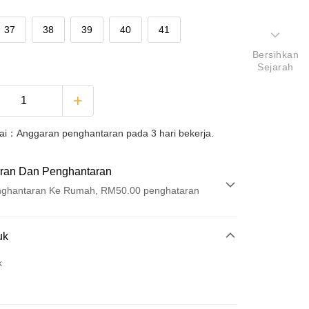
37
38
39
40
41
Bersihkan
Sejarah
uai：Anggaran penghantaran pada 3 hari bekerja.
ran Dan Penghantaran
ghantaran Ke Rumah, RM50.00 penghataran
Pembayaran
uk
k
atas talian