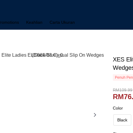
romotions
Keahlian
Carta Ukuran
XES Eli
Wedges
Penuh Pen
RM109.99
RM76
Color
Black