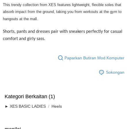
Rumah penghantaran
Kadar Penghantaran
This trendy collection from XES features lightweight, flexible soles that
Rumah penghantaran
absorb impact from the ground, taking you from workouts at the gym to
hangouts at the mall.
Rumah penghantaran
RM7.00/pesanan | Penghantaran percuma untuk pesanan
Shorts, pants and dresses pair with sneakers perfectly for casual
RM50.00 atau lebih
comfort and girly sass.
Paparkan Butiran Mod Komputer
Sokongan
Kategori Berkaitan (1)
► XES BASIC LADIES
Heels