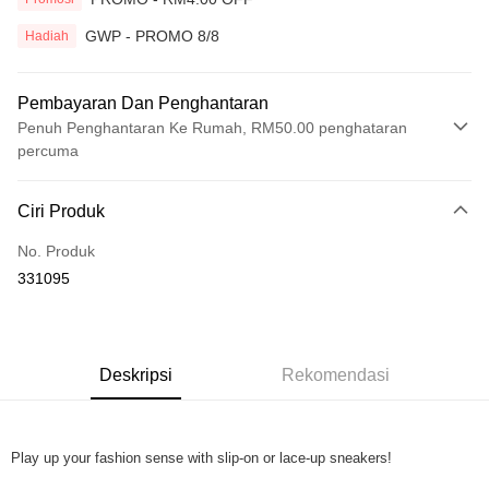
GWP - PROMO 8/8
Hadiah
Pembayaran Dan Penghantaran
Penuh Penghantaran Ke Rumah, RM50.00 penghataran
percuma
Kaedah Pembayaran
Ciri Produk
Kad Kredit
No. Produk
Perbankan atas talian
331095
Deskripsi
Hanya menyokong Maybank, CIMB Bank, Public Bank, RHB Bank, Hong
Touch 'n Go
Leong Bank, Bank Islam, AmBank, BSN Bank.
Boost
Deskripsi
Rekomendasi
GrabPay
Play up your fashion sense with slip-on or lace-up sneakers!
Pilihan Penghantaran