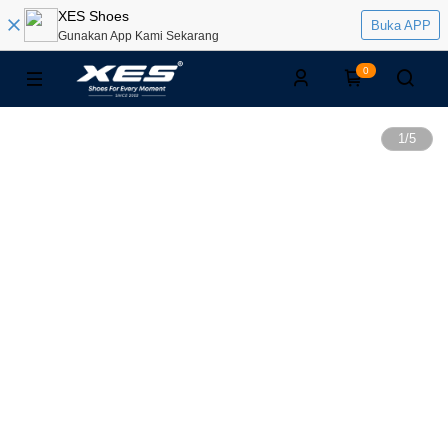
XES Shoes
Buka APP
Gunakan App Kami Sekarang
0
1
/
5