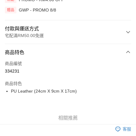
GWP - PROMO 8/8
贈品
付款與運送方式
宅配滿RM50.00免運
付款方式
商品特色
信用卡一次付清
商品編號
網路銀行
334231
相關說明
僅支援 Maybank、 CIMB Bank、Public Bank、RHB Bank、Hong Leong
商品特色
Touch 'n Go
Bank、Bank Islam、AmBank、BSN Bank
PU Leather (24cm X 9cm X 17cm)
Boost
GrabPay
相關推薦
運送方式
客服
宅配
查看運費