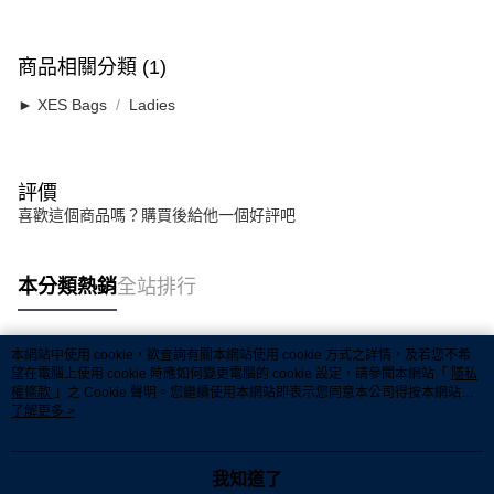
宅配
宅配
商品相關分類 (1)
每筆RM7.00，滿RM50.00(含以上)免運費
► XES Bags
Ladies
評價
喜歡這個商品嗎？購買後給他一個好評吧
本分類熱銷
全站排行
本網站中使用 cookie，欲查詢有關本網站使用 cookie 方式之詳情，及若您不希
熱門標籤
望在電腦上使用 cookie 時應如何變更電腦的 cookie 設定，請參閱本網站「
隱私
權條款
」之 Cookie 聲明。您繼續使用本網站即表示您同意本公司得按本網站使
用條款之 Cookie 聲明使用 cookie。
了解更多 >
熱銷排行
最新商品
人氣推薦
我知道了