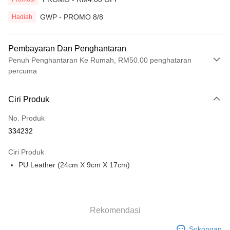
GWP - PROMO 8/8
Hadiah
Pembayaran Dan Penghantaran
Penuh Penghantaran Ke Rumah, RM50.00 penghataran
percuma
Kaedah Pembayaran
Ciri Produk
Kad Kredit
No. Produk
Perbankan atas talian
334232
Deskripsi
Hanya menyokong Maybank, CIMB Bank, Public Bank, RHB Bank, Hong
Ciri Produk
Touch 'n Go
Leong Bank, Bank Islam, AmBank, BSN Bank.
PU Leather (24cm X 9cm X 17cm)
Boost
GrabPay
Rekomendasi
Pilihan Penghantaran
Sokongan