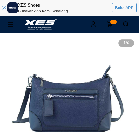
XES Shoes
Buka APP
Gunakan App Kami Sekarang
0
1
/
6